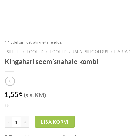
* Piltidel on illustratiivne tähendus.
ESILEHT
/
TOOTED
/
TOOTED
/
JALATSIHOOLDUS
/
HARJAD
Kingahari seemisnahale kombi
1,55
€
(sis. KM)
tk
Kogus
LISA KORVI