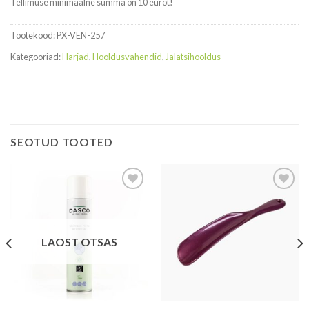
Tellimuse minimaalne summa on 10 eurot!
Tootekood:
PX-VEN-257
Kategooriad:
Harjad
,
Hooldusvahendid
,
Jalatsihooldus
SEOTUD TOOTED
Salvesta
Salvesta
see
see
toode
toode
LAOST OTSAS