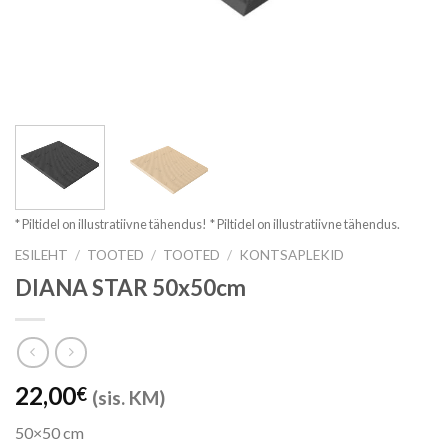
* Piltidel on illustratiivne tähendus!
* Piltidel on illustratiivne tähendus.
ESILEHT
/
TOOTED
/
TOOTED
/
KONTSAPLEKID
DIANA STAR 50x50cm
22,00
€
(sis. KM)
50×50 cm