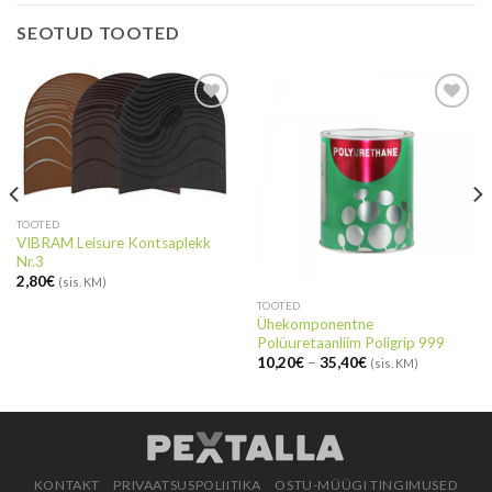
SEOTUD TOOTED
Salvesta
Salvesta
see
see
toode
toode
TOOTED
VIBRAM Leisure Kontsaplekk
Nr.3
2,80
€
(sis. KM)
TOOTED
Ühekomponentne
Polüuretaanliim Poligrip 999
10,20
€
–
35,40
€
(sis. KM)
KONTAKT
PRIVAATSUSPOLIITIKA
OSTU-MÜÜGI TINGIMUSED